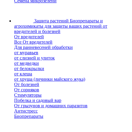
Семена микрозелени
Защита растений
Биопрепараты и
агрохимикаты для защиты ваших растений от
вредителей и болезней
От вредителей
Все От вредителей
Для ранневесеней обработки
от муравьев
от слизней и улиток
от медведки
от белокрылки
от клеща
от хруща (личинки майского жука)
От болезней
От сорняков
Стимуляторы
Побелка и садовый вар
От грызунов и домашних паразитов
Антистресс
Биопрепараты