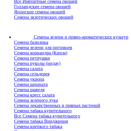
Все Импортные семена овощей
Голландские семена овощей
Японские семена овощей
Семена экзотических овощей
Семена зелени
и пряно-ароматических культур
Семена базилика
Семена зелени для питомцев
Семена кориандра (Кинза)
Семена петрушки
Семена руколы (индау)
Семена салата
Семена сельдерея
Семена укропа
Семена шпината
Семена щавеля
Семена кресс салата
Семена зеленого лука
Семена лекарственных и пряных растений
Семена табака курительного
Все Семена табака курительного
Семена табака Вирджиния
Семена крепкого табака