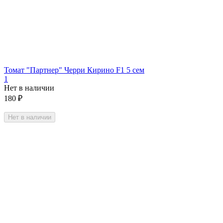
Томат "Партнер" Черри Кирино F1 5 сем
1
Нет в наличии
180
₽
Нет в наличии