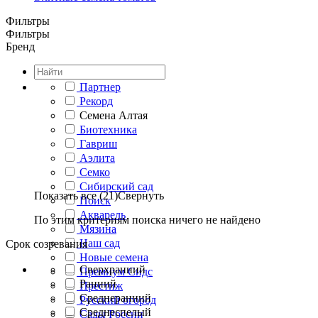
Фильтры
Фильтры
Бренд
Партнер
Рекорд
Семена Алтая
Биотехника
Гавриш
Аэлита
Семко
Сибирский сад
Показать все (21)
Свернуть
Поиск
Акварель
По этим критериям поиска ничего не найдено
Мязина
Наш сад
Срок созревания
Новые семена
Сверхранний
Премиум Сидс
Ранний
Престиж
Среднеранний
Русский огород
Среднеспелый
Сады России