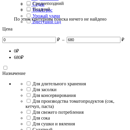
Среднепоздний
Седек
Поздний
ТомАгрос
Урожай удачи
По этим критериям поиска ничего не найдено
Цветущий сад
Цена
₽
–
₽
0
₽
680
₽
Назначение
Для длительного хранения
Для засолки
Для консервирования
Для производства томатопродуктов (сок,
кетчуп, паста)
Для свежего потребления
Для сока
Для сушки и вяления
Салатный