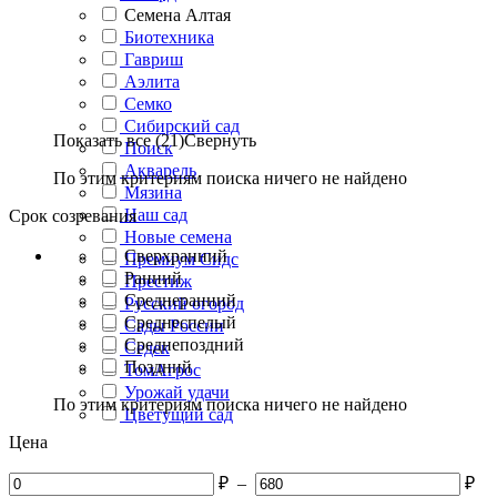
Семена Алтая
Биотехника
Гавриш
Аэлита
Семко
Сибирский сад
Показать все (21)
Свернуть
Поиск
Акварель
По этим критериям поиска ничего не найдено
Мязина
Наш сад
Срок созревания
Новые семена
Сверхранний
Премиум Сидс
Ранний
Престиж
Среднеранний
Русский огород
Среднеспелый
Сады России
Среднепоздний
Седек
Поздний
ТомАгрос
Урожай удачи
По этим критериям поиска ничего не найдено
Цветущий сад
Цена
₽
–
₽