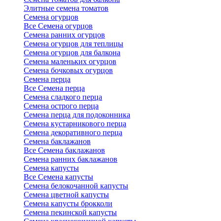
Элитные семена томатов
Семена огурцов
Все Семена огурцов
Семена ранних огурцов
Семена огурцов для теплицы
Семена огурцов для балкона
Семена маленьких огурцов
Семена бочковых огурцов
Семена перца
Все Семена перца
Семена сладкого перца
Семена острого перца
Семена перца для подоконника
Семена кустарникового перца
Семена декоративного перца
Семена баклажанов
Все Семена баклажанов
Семена ранних баклажанов
Семена капусты
Все Семена капусты
Семена белокочанной капусты
Семена цветной капусты
Семена капусты брокколи
Семена пекинской капусты