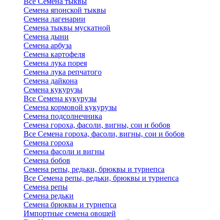
Все Семена тыквы
Семена японской тыквы
Семена лагенарии
Семена тыквы мускатной
Семена дыни
Семена арбуза
Семена картофеля
Семена лука порея
Семена лука репчатого
Семена дайкона
Семена кукурузы
Все Семена кукурузы
Семена кормовой кукурузы
Семена подсолнечника
Семена гороха, фасоли, вигны, сои и бобов
Все Семена гороха, фасоли, вигны, сои и бобов
Семена гороха
Семена фасоли и вигны
Семена бобов
Семена репы, редьки, брюквы и турнепса
Все Семена репы, редьки, брюквы и турнепса
Семена репы
Семена редьки
Семена брюквы и турнепса
Импортные семена овощей