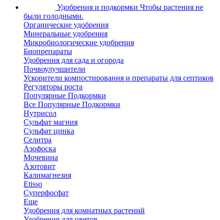
Удобрения и подкормки
Чтобы растения не
были голодными.
Органические удобрения
Минеральные удобрения
Микробиологические удобрения
Биопрепараты
Удобрения для сада и огорода
Почвоулучшители
Ускорители компостирования и препараты для септиков
Регуляторы роста
Популярные Подкормки
Все Популярные Подкормки
Нутрисол
Сульфат магния
Сульфат цинка
Селитра
Азофоска
Мочевина
Азотовит
Калимагнезия
Etisso
Суперфосфат
Еще
Удобрения для комнатных растений
Удобрения для цветов