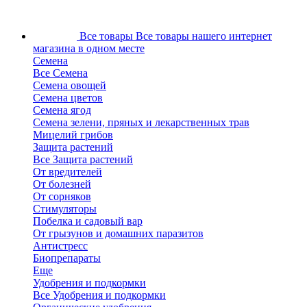
Все товары
Все товары нашего интернет
магазина в одном месте
Семена
Все Семена
Семена овощей
Семена цветов
Семена ягод
Семена зелени, пряных и лекарственных трав
Мицелий грибов
Защита растений
Все Защита растений
От вредителей
От болезней
От сорняков
Стимуляторы
Побелка и садовый вар
От грызунов и домашних паразитов
Антистресс
Биопрепараты
Еще
Удобрения и подкормки
Все Удобрения и подкормки