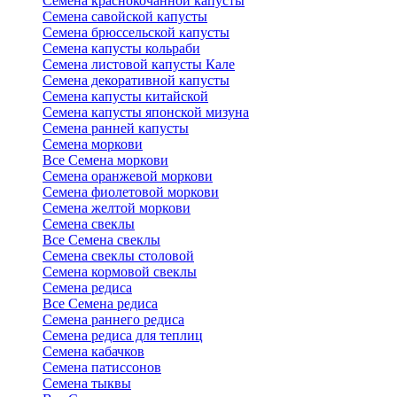
Семена краснокочанной капусты
Семена савойской капусты
Семена брюссельской капусты
Семена капусты кольраби
Семена листовой капусты Кале
Семена декоративной капусты
Семена капусты китайской
Семена капусты японской мизуна
Семена ранней капусты
Семена моркови
Все Семена моркови
Семена оранжевой моркови
Семена фиолетовой моркови
Семена желтой моркови
Семена свеклы
Все Семена свеклы
Семена свеклы столовой
Семена кормовой свеклы
Семена редиса
Все Семена редиса
Семена раннего редиса
Семена редиса для теплиц
Семена кабачков
Семена патиссонов
Семена тыквы