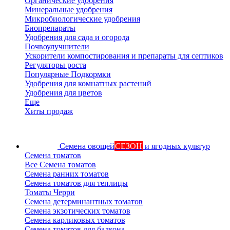
Органические удобрения
Минеральные удобрения
Микробиологические удобрения
Биопрепараты
Удобрения для сада и огорода
Почвоулучшители
Ускорители компостирования и препараты для септиков
Регуляторы роста
Популярные Подкормки
Удобрения для комнатных растений
Удобрения для цветов
Еще
Хиты продаж
Семена овощей
СЕЗОН
и ягодных культур
Семена томатов
Все Семена томатов
Семена ранних томатов
Семена томатов для теплицы
Томаты Черри
Семена детерминантных томатов
Семена экзотических томатов
Семена карликовых томатов
Семена томатов для балкона