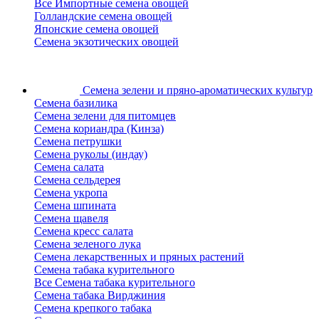
Все Импортные семена овощей
Голландские семена овощей
Японские семена овощей
Семена экзотических овощей
Семена зелени
и пряно-ароматических культур
Семена базилика
Семена зелени для питомцев
Семена кориандра (Кинза)
Семена петрушки
Семена руколы (индау)
Семена салата
Семена сельдерея
Семена укропа
Семена шпината
Семена щавеля
Семена кресс салата
Семена зеленого лука
Семена лекарственных и пряных растений
Семена табака курительного
Все Семена табака курительного
Семена табака Вирджиния
Семена крепкого табака