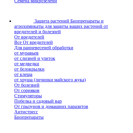
Семена микрозелени
Защита растений
Биопрепараты и
агрохимикаты для защиты ваших растений от
вредителей и болезней
От вредителей
Все От вредителей
Для ранневесеней обработки
от муравьев
от слизней и улиток
от медведки
от белокрылки
от клеща
от хруща (личинки майского жука)
От болезней
От сорняков
Стимуляторы
Побелка и садовый вар
От грызунов и домашних паразитов
Антистресс
Биопрепараты