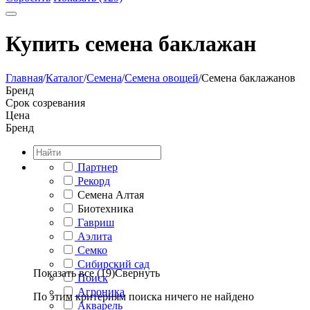
Купить семена баклажан
Главная
/
Каталог
/
Семена
/
Семена овощей
/
Семена баклажанов
Бренд
Срок созревания
Цена
Бренд
Партнер
Рекорд
Семена Алтая
Биотехника
Гавриш
Аэлита
Семко
Сибирский сад
Показать все (19)
Свернуть
Поиск
Агроника
По этим критериям поиска ничего не найдено
Акварель