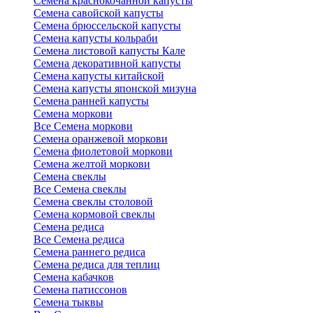
Семена краснокочанной капусты
Семена савойской капусты
Семена брюссельской капусты
Семена капусты кольраби
Семена листовой капусты Кале
Семена декоративной капусты
Семена капусты китайской
Семена капусты японской мизуна
Семена ранней капусты
Семена моркови
Все Семена моркови
Семена оранжевой моркови
Семена фиолетовой моркови
Семена желтой моркови
Семена свеклы
Все Семена свеклы
Семена свеклы столовой
Семена кормовой свеклы
Семена редиса
Все Семена редиса
Семена раннего редиса
Семена редиса для теплиц
Семена кабачков
Семена патиссонов
Семена тыквы