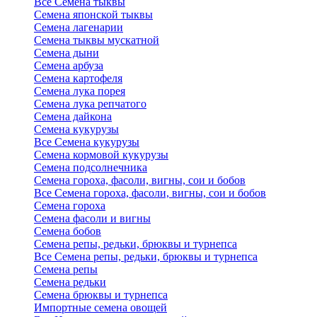
Все Семена тыквы
Семена японской тыквы
Семена лагенарии
Семена тыквы мускатной
Семена дыни
Семена арбуза
Семена картофеля
Семена лука порея
Семена лука репчатого
Семена дайкона
Семена кукурузы
Все Семена кукурузы
Семена кормовой кукурузы
Семена подсолнечника
Семена гороха, фасоли, вигны, сои и бобов
Все Семена гороха, фасоли, вигны, сои и бобов
Семена гороха
Семена фасоли и вигны
Семена бобов
Семена репы, редьки, брюквы и турнепса
Все Семена репы, редьки, брюквы и турнепса
Семена репы
Семена редьки
Семена брюквы и турнепса
Импортные семена овощей