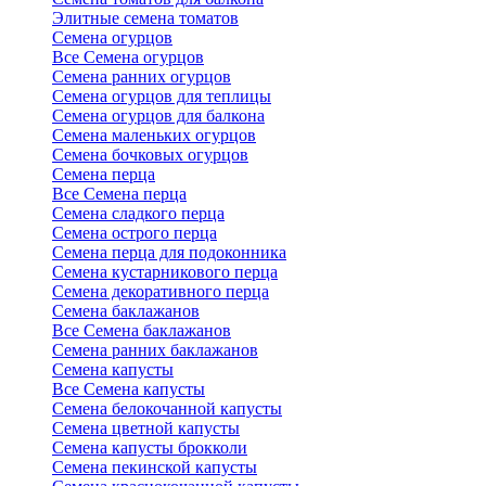
Элитные семена томатов
Семена огурцов
Все Семена огурцов
Семена ранних огурцов
Семена огурцов для теплицы
Семена огурцов для балкона
Семена маленьких огурцов
Семена бочковых огурцов
Семена перца
Все Семена перца
Семена сладкого перца
Семена острого перца
Семена перца для подоконника
Семена кустарникового перца
Семена декоративного перца
Семена баклажанов
Все Семена баклажанов
Семена ранних баклажанов
Семена капусты
Все Семена капусты
Семена белокочанной капусты
Семена цветной капусты
Семена капусты брокколи
Семена пекинской капусты