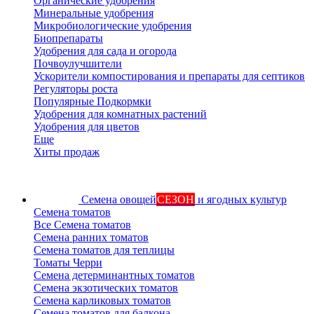
Органические удобрения
Минеральные удобрения
Микробиологические удобрения
Биопрепараты
Удобрения для сада и огорода
Почвоулучшители
Ускорители компостирования и препараты для септиков
Регуляторы роста
Популярные Подкормки
Удобрения для комнатных растений
Удобрения для цветов
Еще
Хиты продаж
Семена овощей
СЕЗОН
и ягодных культур
Семена томатов
Все Семена томатов
Семена ранних томатов
Семена томатов для теплицы
Томаты Черри
Семена детерминантных томатов
Семена экзотических томатов
Семена карликовых томатов
Семена томатов для балкона