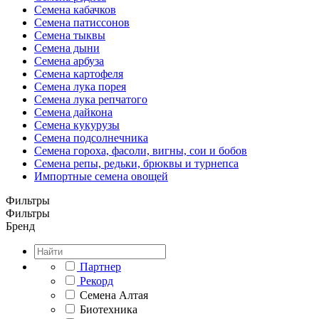
Семена кабачков
Семена патиссонов
Семена тыквы
Семена дыни
Семена арбуза
Семена картофеля
Семена лука порея
Семена лука репчатого
Семена дайкона
Семена кукурузы
Семена подсолнечника
Семена гороха, фасоли, вигны, сои и бобов
Семена репы, редьки, брюквы и турнепса
Импортные семена овощей
Фильтры
Фильтры
Бренд
Партнер
Рекорд
Семена Алтая
Биотехника