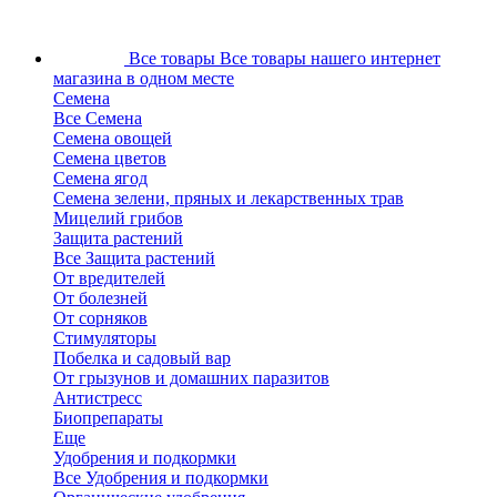
Все товары
Все товары нашего интернет
магазина в одном месте
Семена
Все Семена
Семена овощей
Семена цветов
Семена ягод
Семена зелени, пряных и лекарственных трав
Мицелий грибов
Защита растений
Все Защита растений
От вредителей
От болезней
От сорняков
Стимуляторы
Побелка и садовый вар
От грызунов и домашних паразитов
Антистресс
Биопрепараты
Еще
Удобрения и подкормки
Все Удобрения и подкормки