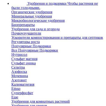
Удобрения и подкормки
Чтобы растения не
были голодными.
Органические удобрения
Минеральные удобрения
Микробиологические удобрения
Биопрепараты
Удобрения для сада и огорода
Почвоулучшители
Ускорители компостирования и препараты для септиков
Регуляторы роста
Популярные Подкормки
Все Популярные Подкормки
Нутрисол
Сульфат магния
Сульфат цинка
Селитра
Азофоска
Мочевина
Азотовит
Калимагнезия
Etisso
Суперфосфат
Еще
Удобрения для комнатных растений
Удобрения для цветов