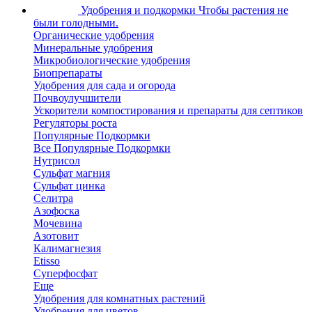
Удобрения и подкормки
Чтобы растения не
были голодными.
Органические удобрения
Минеральные удобрения
Микробиологические удобрения
Биопрепараты
Удобрения для сада и огорода
Почвоулучшители
Ускорители компостирования и препараты для септиков
Регуляторы роста
Популярные Подкормки
Все Популярные Подкормки
Нутрисол
Сульфат магния
Сульфат цинка
Селитра
Азофоска
Мочевина
Азотовит
Калимагнезия
Etisso
Суперфосфат
Еще
Удобрения для комнатных растений
Удобрения для цветов