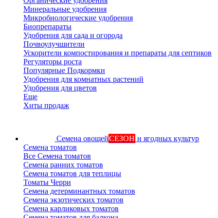
Органические удобрения
Минеральные удобрения
Микробиологические удобрения
Биопрепараты
Удобрения для сада и огорода
Почвоулучшители
Ускорители компостирования и препараты для септиков
Регуляторы роста
Популярные Подкормки
Удобрения для комнатных растений
Удобрения для цветов
Еще
Хиты продаж
Семена овощей
СЕЗОН
и ягодных культур
Семена томатов
Все Семена томатов
Семена ранних томатов
Семена томатов для теплицы
Томаты Черри
Семена детерминантных томатов
Семена экзотических томатов
Семена карликовых томатов
Семена томатов для балкона