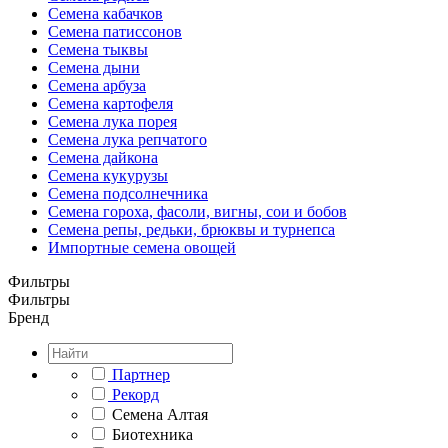
Семена кабачков
Семена патиссонов
Семена тыквы
Семена дыни
Семена арбуза
Семена картофеля
Семена лука порея
Семена лука репчатого
Семена дайкона
Семена кукурузы
Семена подсолнечника
Семена гороха, фасоли, вигны, сои и бобов
Семена репы, редьки, брюквы и турнепса
Импортные семена овощей
Фильтры
Фильтры
Бренд
Партнер
Рекорд
Семена Алтая
Биотехника