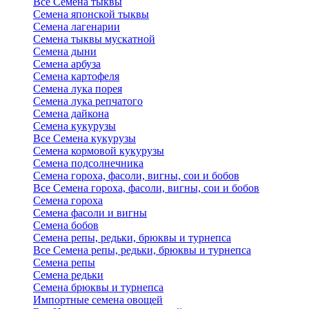
Все Семена тыквы
Семена японской тыквы
Семена лагенарии
Семена тыквы мускатной
Семена дыни
Семена арбуза
Семена картофеля
Семена лука порея
Семена лука репчатого
Семена дайкона
Семена кукурузы
Все Семена кукурузы
Семена кормовой кукурузы
Семена подсолнечника
Семена гороха, фасоли, вигны, сои и бобов
Все Семена гороха, фасоли, вигны, сои и бобов
Семена гороха
Семена фасоли и вигны
Семена бобов
Семена репы, редьки, брюквы и турнепса
Все Семена репы, редьки, брюквы и турнепса
Семена репы
Семена редьки
Семена брюквы и турнепса
Импортные семена овощей