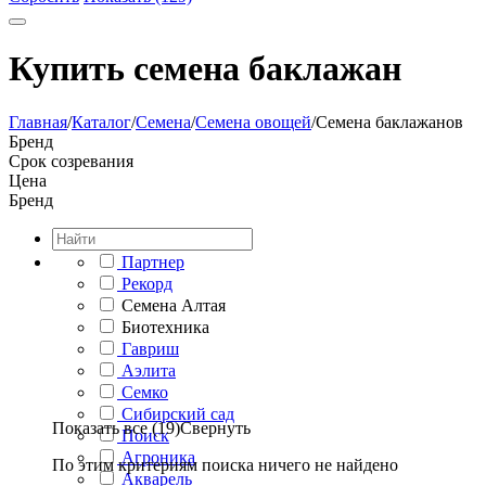
Купить семена баклажан
Главная
/
Каталог
/
Семена
/
Семена овощей
/
Семена баклажанов
Бренд
Срок созревания
Цена
Бренд
Партнер
Рекорд
Семена Алтая
Биотехника
Гавриш
Аэлита
Семко
Сибирский сад
Показать все (19)
Свернуть
Поиск
Агроника
По этим критериям поиска ничего не найдено
Акварель