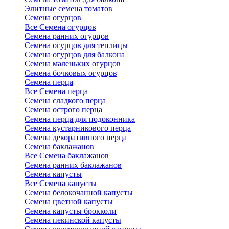
Элитные семена томатов
Семена огурцов
Все Семена огурцов
Семена ранних огурцов
Семена огурцов для теплицы
Семена огурцов для балкона
Семена маленьких огурцов
Семена бочковых огурцов
Семена перца
Все Семена перца
Семена сладкого перца
Семена острого перца
Семена перца для подоконника
Семена кустарникового перца
Семена декоративного перца
Семена баклажанов
Все Семена баклажанов
Семена ранних баклажанов
Семена капусты
Все Семена капусты
Семена белокочанной капусты
Семена цветной капусты
Семена капусты брокколи
Семена пекинской капусты