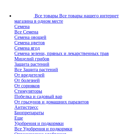
Все товары
Все товары нашего интернет
магазина в одном месте
Семена
Все Семена
Семена овощей
Семена цветов
Семена ягод
Семена зелени, пряных и лекарственных трав
Мицелий грибов
Защита растений
Все Защита растений
От вредителей
От болезней
От сорняков
Стимуляторы
Побелка и садовый вар
От грызунов и домашних паразитов
Антистресс
Биопрепараты
Еще
Удобрения и подкормки
Все Удобрения и подкормки