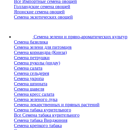
Все Импортные семена овощей
Голландские семена овощей
Японские семена овощей
Семена экзотических овощей
Семена зелени
и пряно-ароматических культур
Семена базилика
Семена зелени для питомцев
Семена кориандра (Кинза)
Семена петрушки
Семена руколы (индау)
Семена салата
Семена сельдерея
Семена укропа
Семена шпината
Семена щавеля
Семена кресс салата
Семена зеленого лука
Семена лекарственных и пряных растений
Семена табака курительного
Все Семена табака курительного
Семена табака Вирджиния
Семена крепкого табака