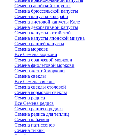
Семена краснокочанной капусты
Семена савойской капусты
Семена брюссельской капусты
Семена капусты кольраби
Семена листовой капусты Кале
Семена декоративной капусты
Семена капусты китайской
Семена капусты японской мизуна
Семена ранней капусты
Семена моркови
Все Семена моркови
Семена оранжевой моркови
Семена фиолетовой моркови
Семена желтой моркови
Семена свеклы
Все Семена свеклы
Семена свеклы столовой
Семена кормовой свеклы
Семена редиса
Все Семена редиса
Семена раннего редиса
Семена редиса для теплиц
Семена кабачков
Семена патиссонов
Семена тыквы