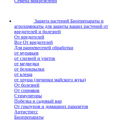
Семена микрозелени
Защита растений
Биопрепараты и
агрохимикаты для защиты ваших растений от
вредителей и болезней
От вредителей
Все От вредителей
Для ранневесеней обработки
от муравьев
от слизней и улиток
от медведки
от белокрылки
от клеща
от хруща (личинки майского жука)
От болезней
От сорняков
Стимуляторы
Побелка и садовый вар
От грызунов и домашних паразитов
Антистресс
Биопрепараты